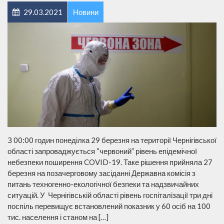
29.03.2021
Новини
З 00:00 годин понеділка 29 березня на території Чернігівської
області запроваджується “червоний” рівень епідемічної
небезпеки поширення COVID-19. Таке рішення прийняла 27
березня на позачерговому засіданні Державна комісія з
питань техногенно-екологічної безпеки та надзвичайних
ситуацій. У Чернігівській області рівень госпіталізації три дні
поспіль перевищує встановлений показник у 60 осіб на 100
тис. населення і станом на […]