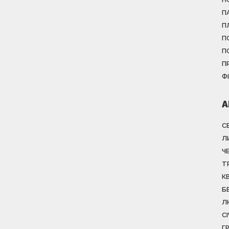
П
П
П
П
П
Ф
А
С
Л
Ч
Т
К
Б
Л
С
Г