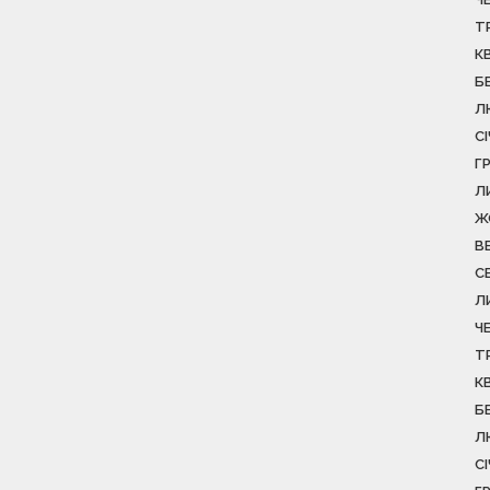
Т
К
Б
Л
С
Г
Л
Ж
В
С
Л
Ч
Т
К
Б
Л
С