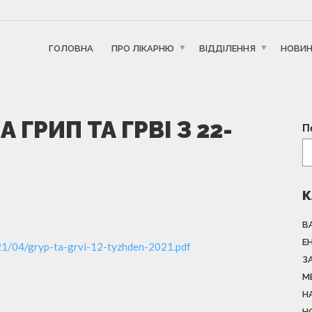
ГОЛОВНА
ПРО ЛІКАРНЮ
ВІДДІЛЕННЯ
НОВИ
ГРИП ТА ГРВІ З 22-
П
К
В
Е
021/04/gryp-ta-grvi-12-tyzhden-2021.pdf
З
М
Н
Н