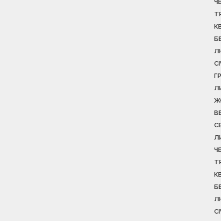
Ч
Т
К
Б
Л
С
Г
Л
Ж
В
С
Л
Ч
Т
К
Б
Л
С