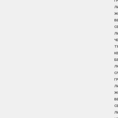
Г
Л
Ж
В
С
Л
Ч
Т
К
Б
Л
С
Г
Л
Ж
В
С
Л