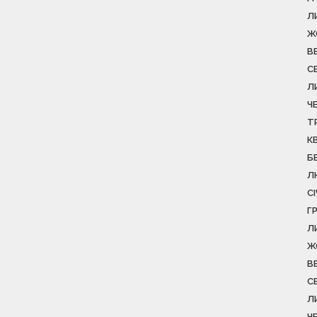
Л
Ж
В
С
Л
Ч
Т
К
Б
Л
С
Г
Л
Ж
В
С
Л
Ч