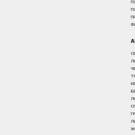
П
П
П
Ф
А
С
Л
Ч
Т
К
Б
Л
С
Г
Л
Ж