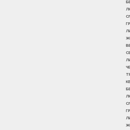
Б
Л
С
Г
Л
Ж
В
С
Л
Ч
Т
К
Б
Л
С
Г
Л
Ж