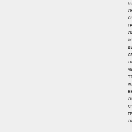
Б
Л
С
Г
Л
Ж
В
С
Л
Ч
Т
К
Б
Л
С
Г
Л