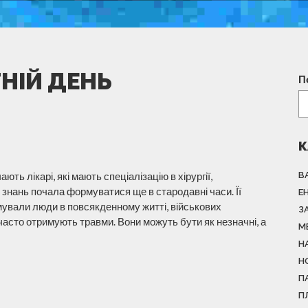
ТНІЙ ДЕНЬ
П
К
ть лікарі, які мають спеціалізацію в хірургії,
В
 знань почала формуватися ще в стародавні часи. Її
Е
ували люди в повсякденному житті, військових
З
 часто отримують травми. Вони можуть бути як незначні, а
М
Н
Н
П
П