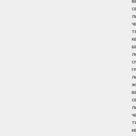
В
С
Л
Ч
Т
К
Б
Л
С
Г
Л
Ж
В
С
Л
Ч
Т
К