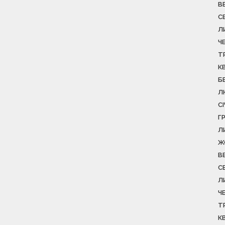
В
С
Л
Ч
Т
К
Б
Л
С
Г
Л
Ж
В
С
Л
Ч
Т
К