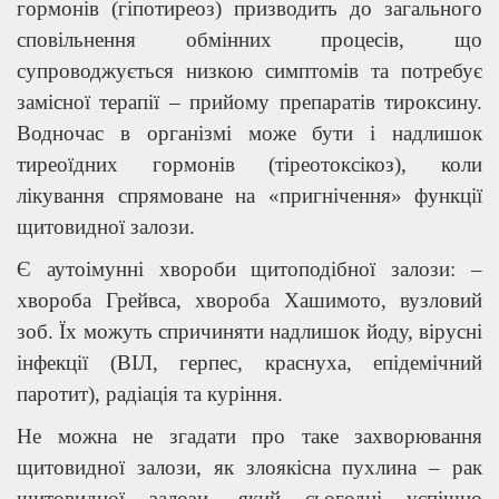
гормонів (гіпотиреоз) призводить до загального
сповільнення обмінних процесів, що
супроводжується низкою симптомів та потребує
замісної терапії – прийому препаратів тироксину.
Водночас в організмі може бути і надлишок
тиреоїдних гормонів (тіреотоксікоз), коли
лікування спрямоване на «пригнічення» функції
щитовидної залози.
Є аутоімунні хвороби щитоподібної залози: –
хвороба Грейвса, хвороба Хашимото, вузловий
зоб. Їх можуть спричиняти надлишок йоду, вірусні
інфекції (ВІЛ, герпес, краснуха, епідемічний
паротит), радіація та куріння.
Не можна не згадати про таке захворювання
щитовидної залози, як злоякісна пухлина – рак
щитовидної залози, який сьогодні успішно