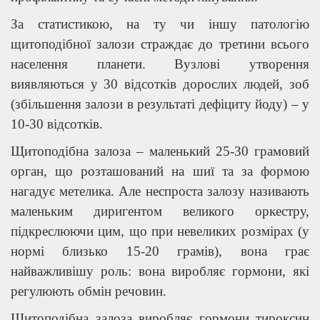
За статистикою, на ту чи іншу патологію
щитоподібної залози страждає до третини всього
населення планети. Вузлові утворення
виявляються у 30 відсотків дорослих людей, зоб
(збільшення залози в результаті дефіциту йоду) – у
10-30 відсотків.
Щитоподібна залоза – маленький 25-30 грамовий
орган, що розташований на шиї та за формою
нагадує метелика. Але неспроста залозу називають
маленьким диригентом великого оркестру,
підкреслюючи цим, що при невеликих розмірах (у
нормі близько 15-20 грамів), вона грає
найважливішу роль: вона виробляє гормони, які
регулюють обмін речовин.
Щитоподібна залоза виробляє гормони тироксин