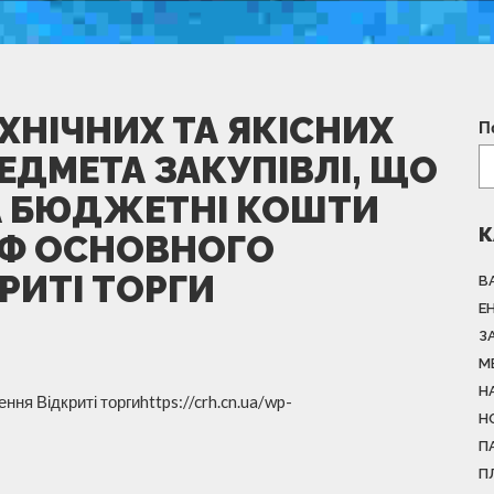
ХНІЧНИХ ТА ЯКІСНИХ
П
ЕДМЕТА ЗАКУПІВЛІ, ЩО
А БЮДЖЕТНІ КОШТИ
К
АФ ОСНОВНОГО
РИТІ ТОРГИ
В
Е
З
М
Н
ня Відкриті торгиhttps://crh.cn.ua/wp-
Н
П
П