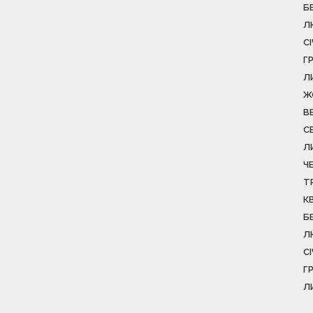
Б
Л
С
Г
Л
Ж
В
С
Л
Ч
Т
К
Б
Л
С
Г
Л