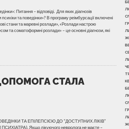
Б
Л
дінки»: Питання – відповіді. Для яких діагнозів
С
 психіки та поведінки»? В програму реімбурсації включені
пові стани та маревні розлади», «Розлади настрою
Г
ресом та соматоформні розлади» – це основні діагнози, які
Л
Ж
В
С
Л
Ч
Т
ДОПОМОГА СТАЛА
К
Б
Л
С
Г
Л
ОВЕДІНКИ ТА ЕПІЛЕПСІЄЮ ДО “ДОСТУПНИХ ЛІКІВ”
Ж
ИХІАТРА). Якщо лікуючого невролога не маєте –