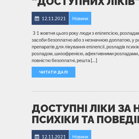
“ДОСТУПНИХ ЛІКІВ”
12.11.2021
Новини
З 1 жовтня цього року люди з епілепсією, розлада
засоби безоплатно або з незначною доплатою, у ра
препаратів для лікування епілепсії, розладів псих
розладом, шизофренією, афективними розладами, д
повністю безоплатні, решта […]
ЧИТАТИ ДАЛІ
ДОСТУПНІ ЛІКИ ЗА
ПСИХІКИ ТА ПОВЕД
12.11.2021
Новини