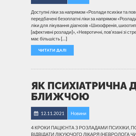
Доступні ліки за напрямом «Розлади психіки та пове
передбачені безоплатні ліки за напрямом «Розлади
ліки для лікування діагнозів «Шизофренія, шизоти
[афективні розлади]», «Невротичні, пов’язані зі ст
має більшість […]
ЧИТАТИ ДАЛІ
ЯК ПСИХІАТРИЧНА 
БЛИЖЧОЮ
12.11.2021
Новини
4 КРОКИ ПАЦІЄНТА З РОЗЛАДАМИ ПСИХІКИ, П
ВІДВІДАТИ ЛІКУЮЧОГО ЛІКАРЯ (НЕВРОЛОГА ЧИ ПС