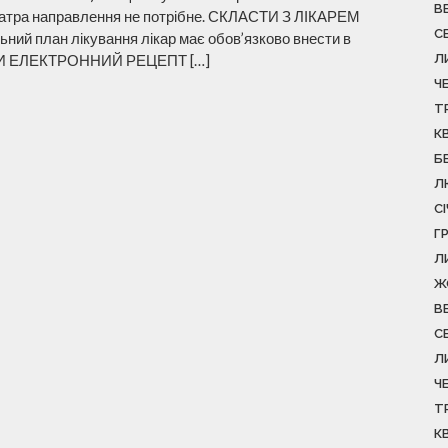
В
хіатра направлення не потрібне. СКЛАСТИ З ЛІКАРЕМ
С
 план лікування лікар має обов’язково внести в
АТИ ЕЛЕКТРОННИЙ РЕЦЕПТ […]
Л
Ч
Т
К
Б
Л
С
Г
Л
Ж
В
С
Л
Ч
Т
К