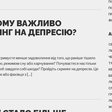
П
П
П
ЧОМУ ВАЖЛИВО
Ф
НГ НА ДЕПРЕСІЮ?
А
С
Л
Ч
отримуєте менше задоволення від того, що раніше тішило
єю, режимом сну або харчування? Почуваєтеся настільки
Т
об завдати собі шкоди? Пройдіть скринінг на депресію. Це
К
я або фахівця з […]
Б
Л
С
Г
Л
Ж