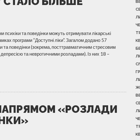
 СТАЛО БІЛЬШЕ
В
С
Л
Ч
ми психіки та поведінки можуть отримувати лікарські
Т
мках програми “Доступні ліки”. Загалом додано 57
К
іки та поведінки (зокрема, посттравматичним стресовим
Б
епресією та невротичними розладами). Із них 18 –
Л
С
Г
Л
Ж
В
С
 НАПРЯМОМ «РОЗЛАДИ
Л
ІНКИ»
Ч
Т
К