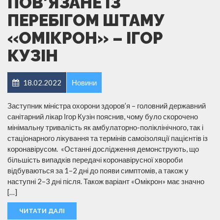
ПОВ’ЯЗАНЕ ІЗ
ПЕРЕБІГОМ ШТАМУ
«ОМІКРОН» – ІГОР
КУЗІН
18.02.2022
Новини
Заступник міністра охорони здоров’я – головний державний
санітарний лікар Ігор Кузін пояснив, чому було скорочено
мінімальну тривалість як амбулаторно-поліклінічного, так і
стаціонарного лікування та термінів самоізоляції пацієнтів із
коронавірусом. «Останні дослідження демонструють, що
більшість випадків передачі коронавірусної хвороби
відбуваються за 1–2 дні до появи симптомів, а також у
наступні 2–3 дні після. Також варіант «Омікрон» має значно
[…]
ЧИТАТИ ДАЛІ