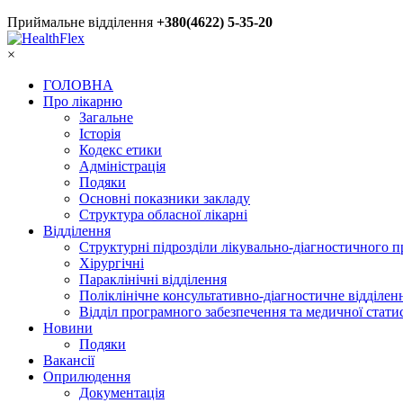
Приймальне відділення
+380(4622) 5-35-20
×
ГОЛОВНА
Про лікарню
Загальне
Історія
Кодекс етики
Адміністрація
Подяки
Основні показники закладу
Структура обласної лікарні
Відділення
Структурні підрозділи лікувально-діагностичного 
Хірургічні
Параклінічні відділення
Поліклінічне консультативно-діагностичне відділен
Відділ програмного забезпечення та медичної стати
Новини
Подяки
Вакансії
Оприлюдення
Документація