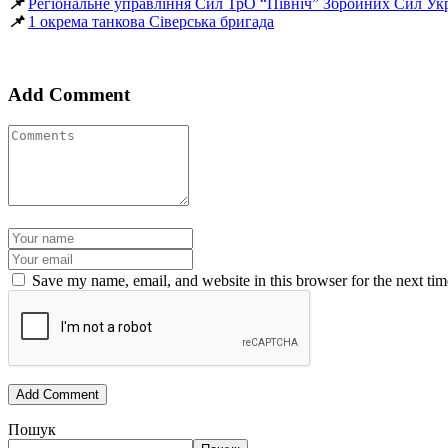
📌
Регіональне управління Сил ТрО “Північ” Збройних Сил Ук
📌
1 окрема танкова Сіверська бригада
Add Comment
Save my name, email, and website in this browser for the next ti
Пошук