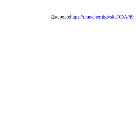
Джерело:
https://t.me/chernigivskaODA/49