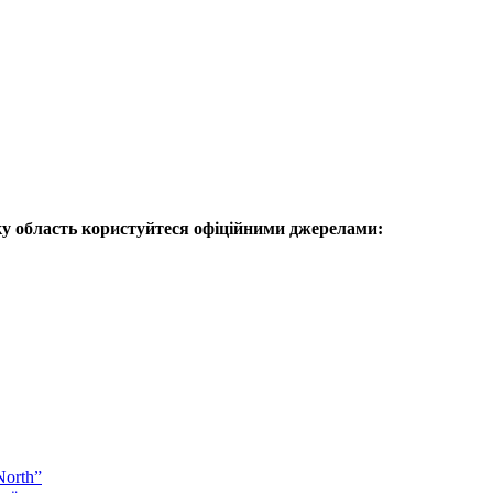
ьку область користуйтеся офіційними джерелами:
North”