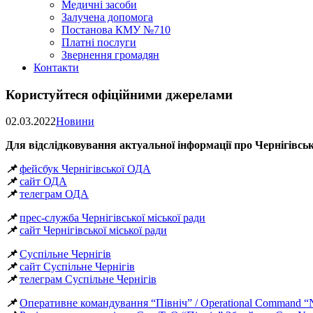
Медичні засоби
Залучена допомога
Постанова КМУ №710
Платні послуги
Звернення громадян
Контакти
Користуйтеся офіційними джерелами
02.03.2022
Новини
Для відслідковування актуальної інформації про Чернігівс
📌
фейсбук Чернігівської ОДА
📌
сайт ОДА
📌
телеграм ОДА
📌
прес-служба Чернігівської міської ради
📌
сайт Чернігівської міської ради
📌
Суспільне Чернігів
📌
сайт Суспільне Чернігів
📌
телеграм Суспільне Чернігів
📌
Оперативне командування “Північ” / Operational Command “