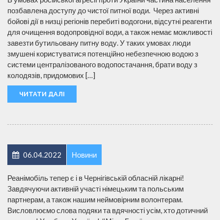
позбавлена доступу до чистої питної води. Через активні
бойові дії в низці регіонів перебиті водогони, відсутні реагенти
для очищення водопровідної води, а також немає можливості
завезти бутильовану питну воду. У таких умовах люди
змушені користуватися потенційно небезпечною водою з
системи централізованого водопостачання, брати воду з
колодязів, придомових […]
ЧИТАТИ ДАЛІ
06.04.2022
Новини
Реанімобіль тепер є і в Чернігівській обласній лікарні!
Завдячуючи активній участі німецьким та польським
партнерам, а також нашим неймовірним волонтерам.
Висловлюємо слова подяки та вдячності усім, хто дотичний