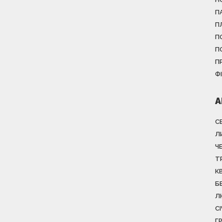
П
П
П
П
П
Ф
А
С
Л
Ч
Т
К
Б
Л
С
Г