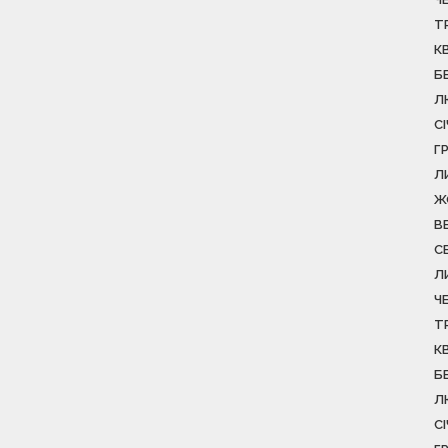
Т
К
Б
Л
С
Г
Л
Ж
В
С
Л
Ч
Т
К
Б
Л
С