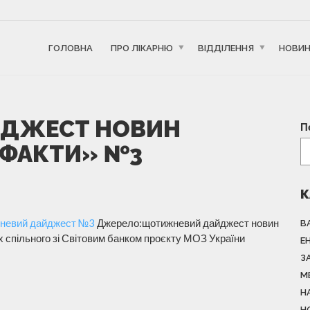
ГОЛОВНА
ПРО ЛІКАРНЮ
ВІДДІЛЕННЯ
НОВИ
ДЖЕСТ НОВИН
П
І ФАКТИ» №3
К
невий дайджест №3
Джерело:щотижневий дайджест новин
В
х спільного зі Світовим банком проєкту МОЗ України
Е
З
М
Н
Н