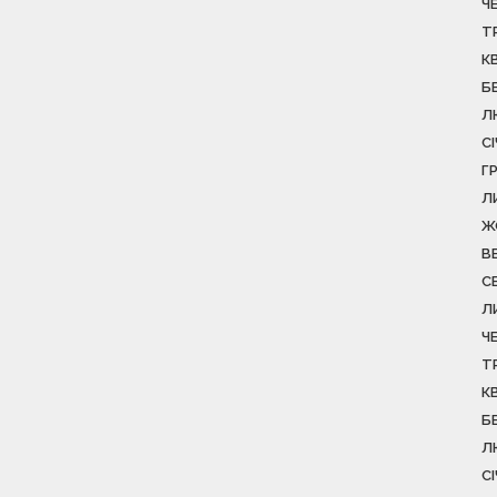
Ч
Т
К
Б
Л
С
Г
Л
Ж
В
С
Л
Ч
Т
К
Б
Л
С