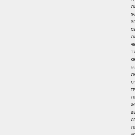
Л
Ж
В
С
Л
Ч
Т
К
Б
Л
С
Г
Л
Ж
В
С
Л
Ч