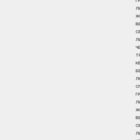
Г
Л
Ж
В
С
Л
Ч
Т
К
Б
Л
С
Г
Л
Ж
В
С
Л