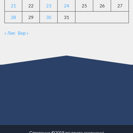
21
22
23
24
25
26
27
28
29
30
31
« Лип
Вер »
Створенно ©2019 всі права захищенні