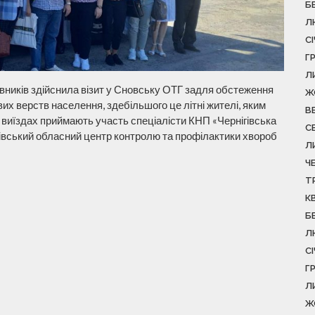
Б
Л
С
Г
Л
вників здійснила візит у Сновську ОТГ задля обстеження
Ж
их верств населення, здебільшого це літні жителі, яким
В
х виїздах приймають участь спеціалісти КНП «Чернігівська
С
івський обласний центр контролю та профілактики хвороб
Л
Ч
Т
К
Б
Л
С
Г
Л
Ж