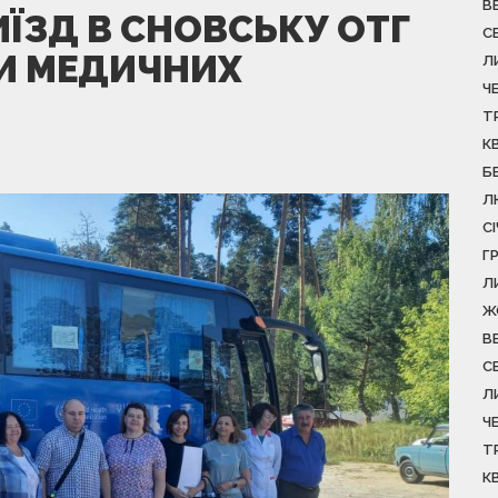
В
ВИЇЗД В СНОВСЬКУ ОТГ
С
ДИ МЕДИЧНИХ
Л
Ч
Т
К
Б
Л
С
Г
Л
Ж
В
С
Л
Ч
Т
К