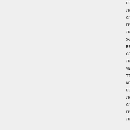
Б
Л
С
Г
Л
Ж
В
С
Л
Ч
Т
К
Б
Л
С
Г
Л