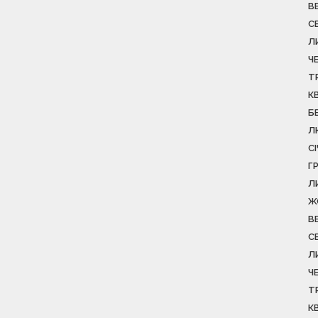
В
С
Л
Ч
Т
К
Б
Л
С
Г
Л
Ж
В
С
Л
Ч
Т
К