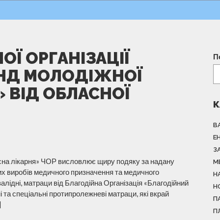
Ї ОРГАНІЗАЦІЇ
П
НД МОЛОДІЖНОЇ
» ВІД ОБЛАСНОЇ
К
В
Е
З
асна лікарня» ЧОР висловлює щиру подяку за надану
М
их виробів медичного призначення та медичного
Н
валідні, матраци від Благодійна Організація «Благодійний
Н
і та спеціальні протипролежневі матраци, які вкрай
П
]
П