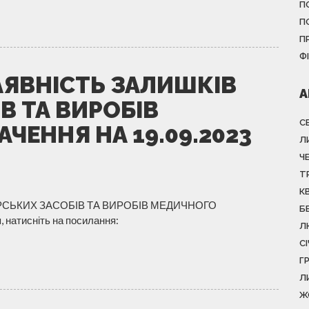
П
П
П
Ф
АЯВНІСТЬ ЗАЛИШКІВ
А
В ТА ВИРОБІВ
С
ЕННЯ НА 19.09.2023
Л
Ч
Т
К
РСЬКИХ ЗАСОБІВ ТА ВИРОБІВ МЕДИЧНОГО
Б
натисніть на посилання:
Л
С
Г
Л
Ж