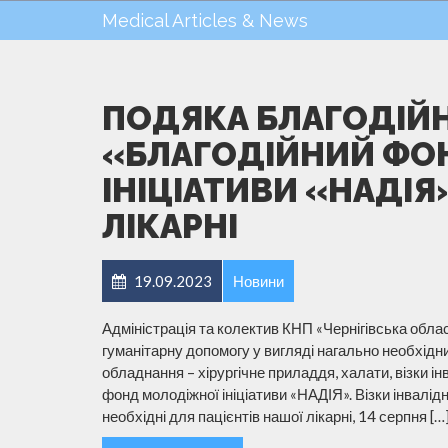
Medical Articles & News
ПОДЯКА БЛАГОДІЙНО
«БЛАГОДІЙНИЙ ФО
ІНІЦІАТИВИ «НАДІЯ
ЛІКАРНІ
19.09.2023
Новини
Адміністрація та колектив КНП «Чернігівська обл
гуманітарну допомогу у вигляді нагально необхідн
обладнання – хірургічне приладдя, халати, візки ін
фонд молодіжної ініціативи «НАДІЯ». Візки інвалідн
необхідні для пацієнтів нашої лікарні, 14 серпня […