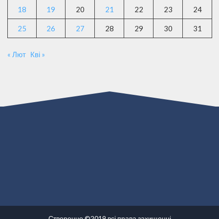
18
19
20
21
22
23
24
25
26
27
28
29
30
31
« Лют
Кві »
Створенно ©2019 всі права захищенні