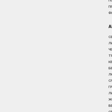
П
П
Ф
А
С
Л
Ч
Т
К
Б
Л
С
Г
Л
Ж
В
С