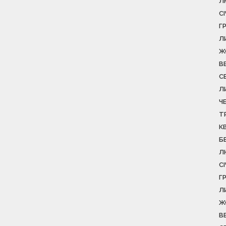
Л
С
Г
Л
Ж
В
С
Л
Ч
Т
К
Б
Л
С
Г
Л
Ж
В