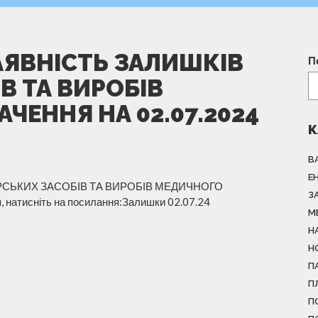
АЯВНІСТЬ ЗАЛИШКІВ
П
В ТА ВИРОБІВ
ЕННЯ НА 02.07.2024
К
В
Е
РСЬКИХ ЗАСОБІВ ТА ВИРОБІВ МЕДИЧНОГО
З
натисніть на посилання:Залишки 02.07.24
М
Н
Н
П
П
П