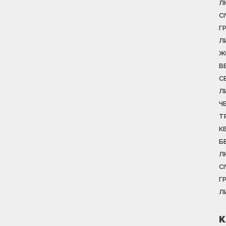
Л
С
Г
Л
Ж
В
С
Л
Ч
Т
К
Б
Л
С
Г
Л
К