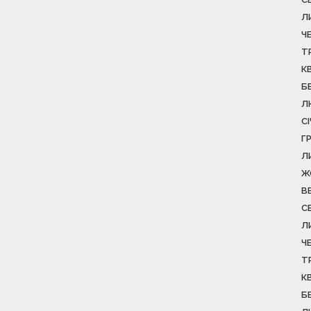
Л
Ч
Т
К
Б
Л
С
Г
Л
Ж
В
С
Л
Ч
Т
К
Б