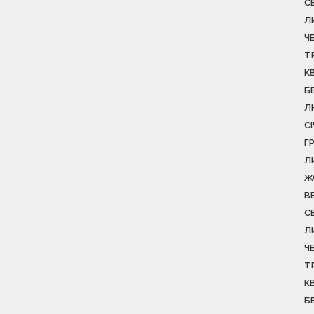
С
Л
Ч
Т
К
Б
Л
С
Г
Л
Ж
В
С
Л
Ч
Т
К
Б