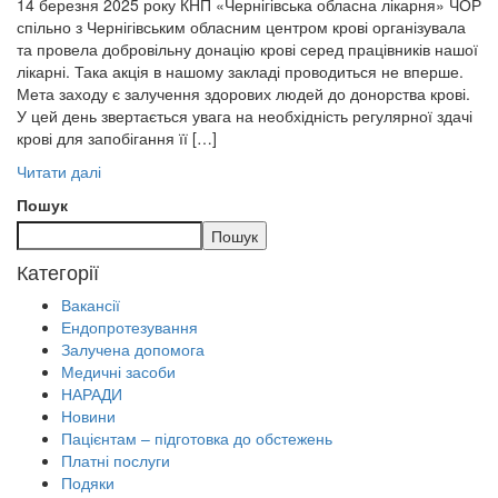
14 березня 2025 року КНП «Чернігівська обласна лікарня» ЧОР
спільно з Чернігівським обласним центром крові організувала
та провела добровільну донацію крові серед працівників нашої
лікарні. Така акція в нашому закладі проводиться не вперше.
Мета заходу є залучення здорових людей до донорства крові.
У цей день звертається увага на необхідність регулярної здачі
крові для запобігання її […]
Читати далі
Пошук
Пошук
Категорії
Вакансії
Ендопротезування
Залучена допомога
Медичні засоби
НАРАДИ
Новини
Пацієнтам – підготовка до обстежень
Платні послуги
Подяки