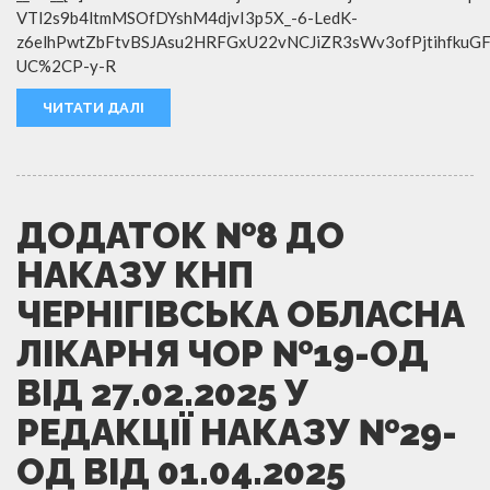
VTl2s9b4ltmMSOfDYshM4djvI3p5X_-6-LedK-
z6elhPwtZbFtvBSJAsu2HRFGxU22vNCJiZR3sWv3ofPjtihfkuGF
UC%2CP-y-R
ЧИТАТИ ДАЛІ
ДОДАТОК №8 ДО
НАКАЗУ КНП
ЧЕРНІГІВСЬКА ОБЛАСНА
ЛІКАРНЯ ЧОР №19-ОД
ВІД 27.02.2025 У
РЕДАКЦІЇ НАКАЗУ №29-
ОД ВІД 01.04.2025