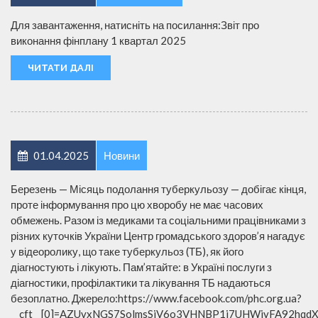
Для завантаження, натисніть на посилання:Звіт про
виконання фінплану 1 квартал 2025
ЧИТАТИ ДАЛІ
01.04.2025
Новини
Березень — Місяць подолання туберкульозу — добігає кінця,
проте інформування про цю хворобу не має часових
обмежень. Разом із медиками та соціальними працівниками з
різних куточків України Центр громадського здоров’я нагадує
у відеоролику, що таке туберкульоз (ТБ), як його
діагностують і лікують. Пам’ятайте: в Україні послуги з
діагностики, профілактики та лікування ТБ надаються
безоплатно. Джерело:https://www.facebook.com/phc.org.ua?
__cft__[0]=AZUvxNGS7SolmsSjV6o3VHNBP1j7UHWivFA92hq