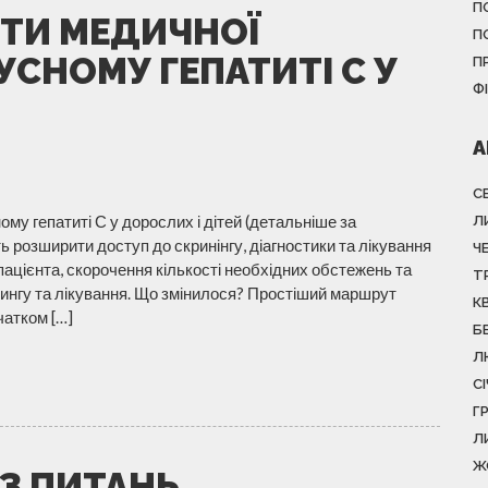
П
РТИ МЕДИЧНОЇ
П
СНОМУ ГЕПАТИТІ С У
П
Ф
А
С
му гепатиті С у дорослих і дітей (детальніше за
Л
ь розширити доступ до скринінгу, діагностики та лікування
Ч
пацієнта, скорочення кількості необхідних обстежень та
Т
рингу та лікування. Що змінилося? Простіший маршрут
К
чатком […]
Б
Л
С
Г
Л
Ж
 З ПИТАНЬ