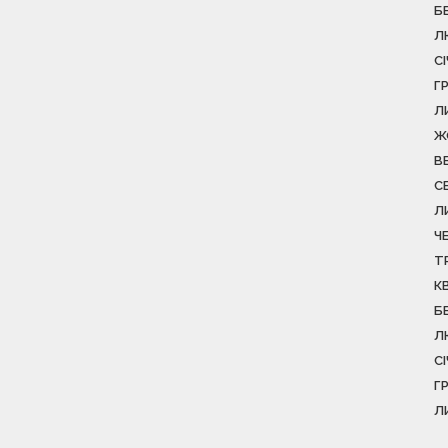
Б
Л
С
Г
Л
Ж
В
С
Л
Ч
Т
К
Б
Л
С
Г
Л