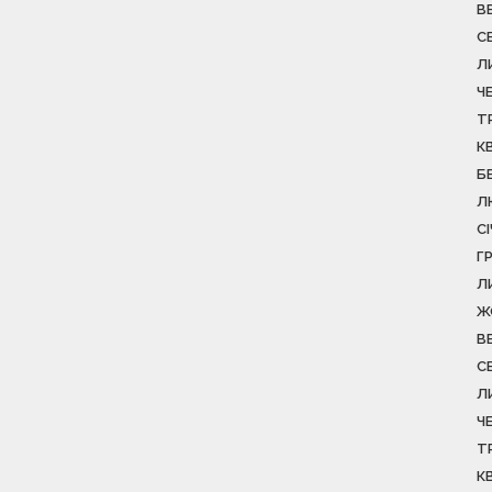
В
С
Л
Ч
Т
К
Б
Л
С
Г
Л
Ж
В
С
Л
Ч
Т
К