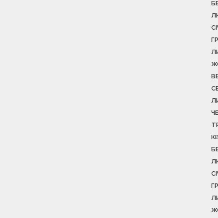
Б
Л
С
Г
Л
Ж
В
С
Л
Ч
Т
К
Б
Л
С
Г
Л
Ж