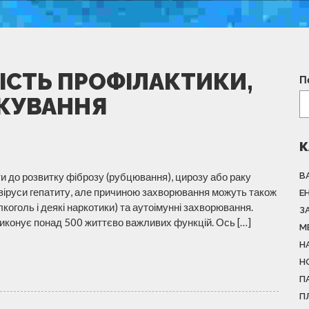
ІСТЬ ПРОФІЛАКТИКИ,
П
ІКУВАННЯ
К
ти до розвитку фіброзу (рубцювання), цирозу або раку
В
віруси гепатиту, але причиною захворювання можуть також
Е
алкоголь і деякі наркотики) та аутоімунні захворювання.
З
виконує понад 500 життєво важливих функцій. Ось […]
М
Н
Н
П
П