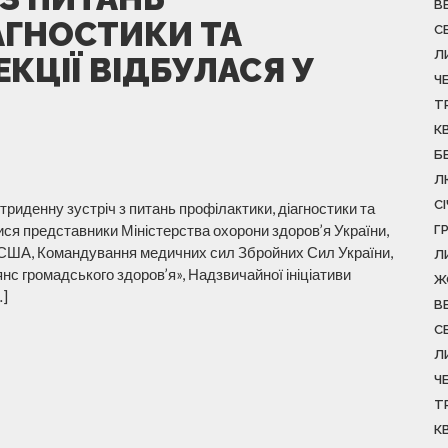
В
АГНОСТИКИ ТА
С
Л
ЕКЦІЇ ВІДБУЛАСЯ У
Ч
Т
К
Б
Л
С
триденну зустріч з питань профілактики, діагностики та
лися представники Міністерства охорони здоров’я України,
Г
 США, Командування медичних сил Збройних Сил України,
Л
с громадського здоров’я», Надзвичайної ініціативи
Ж
…]
В
С
Л
Ч
Т
К