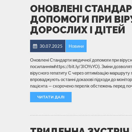
ОНОВЛЕНІ СТАНДА
ДОПОМОГИ ПРИ ВІРУ
ДОРОСЛИХ І ДІТЕЙ
30.07.2025
Новини
Оновлені Стандарти медичної допомоги при вірусно
посиланнямhttps://bit.ly/3IOYsYO). Зміни дозволят
вірусного гепатиту С через оптимізацію маршруту 
впроваджують останні доказові підходи до моніто
пацієнта — скорочено перелік обстежень перед по
ЧИТАТИ ДАЛІ
ТРИДЕННА ЗУСТРІЧ