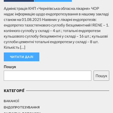
Адміністрація КНП «Чернігівська обласна лікарня» ЧОР
надає інформацію щодо ендопротезування в нашому закладі
станом на 01.08.2025 Наявних у лікарні ендопротезів:
ендопротез тазостегнового суглобу безцементний IRENE – 1.
колінного суглобу у складі – 4 шт.; тотальні ендопротези
кульшового суглобу безцементні у складі – 16 шт.; кульшові
суглоби цементні тотальні ендопротези у складі – 8 шт.
Кількість […]
ЧИТАТИ ДАЛІ
Пошук
Пошук
КАТЕГОРІЇ
ВАКАНСІЇ
ЕНДОПРОТЕЗУВАННЯ