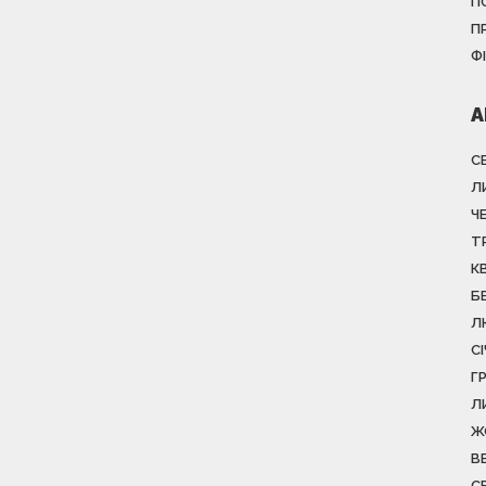
П
П
Ф
А
С
Л
Ч
Т
К
Б
Л
С
Г
Л
Ж
В
С