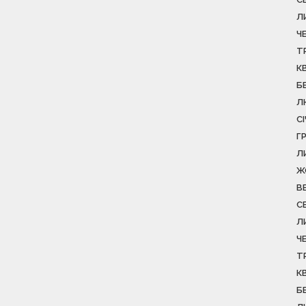
Л
Ч
Т
К
Б
Л
С
Г
Л
Ж
В
С
Л
Ч
Т
К
Б