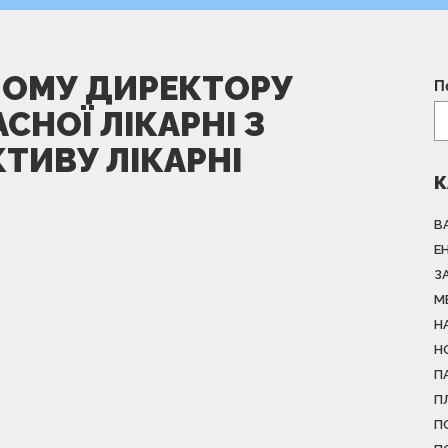
НОМУ ДИРЕКТОРУ
П
СНОЇ ЛІКАРНІ З
ТИВУ ЛІКАРНІ
К
В
Е
З
М
Н
Н
П
П
П