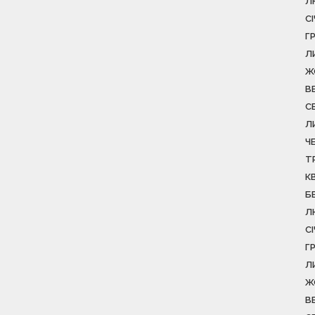
Л
С
Г
Л
Ж
В
С
Л
Ч
Т
К
Б
Л
С
Г
Л
Ж
В