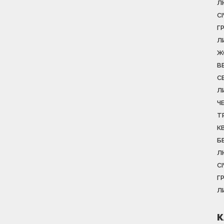
Л
С
Г
Л
Ж
В
С
Л
Ч
Т
К
Б
Л
С
Г
Л
К