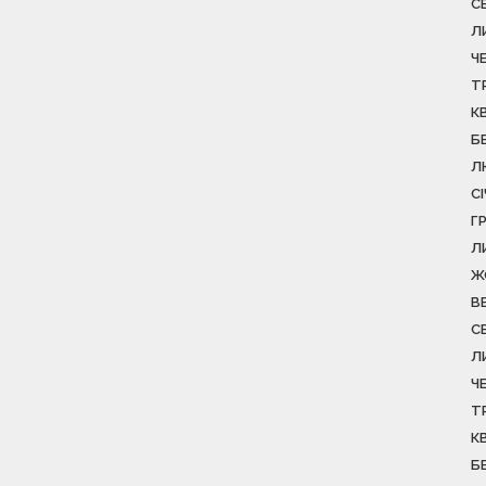
С
Л
Ч
Т
К
Б
Л
С
Г
Л
Ж
В
С
Л
Ч
Т
К
Б