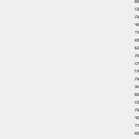
В
С
Л
Ч
Т
К
Б
Л
С
Г
Л
Ж
В
С
Л
Ч
Т
К