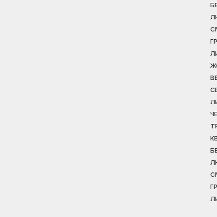
Б
Л
С
Г
Л
Ж
В
С
Л
Ч
Т
К
Б
Л
С
Г
Л