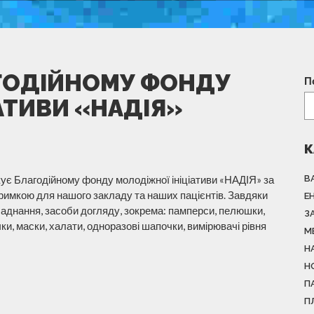
ГОДІЙНОМУ ФОНДУ
П
АТИВИ «НАДІЯ»
К
ує Благодійному фонду молодіжної ініціативи «НАДІЯ» за
В
римкою для нашого закладу та наших пацієнтів. Завдяки
Е
аднання, засоби догляду, зокрема: памперси, пелюшки,
З
ки, маски, халати, одноразові шапочки, вимірювачі рівня
М
Н
Н
П
П