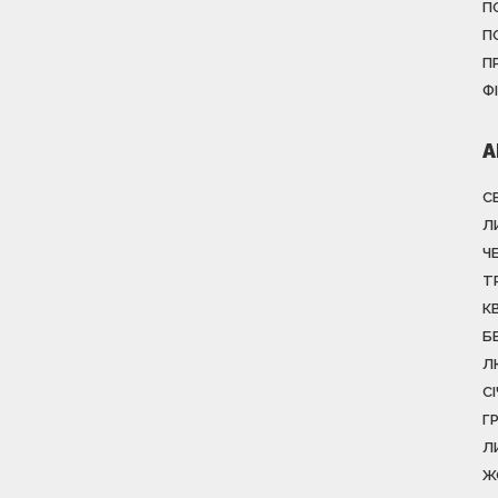
П
П
П
Ф
А
С
Л
Ч
Т
К
Б
Л
С
Г
Л
Ж