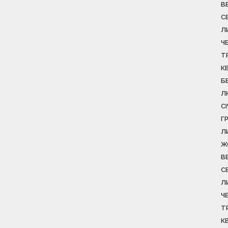
В
С
Л
Ч
Т
К
Б
Л
С
Г
Л
Ж
В
С
Л
Ч
Т
К