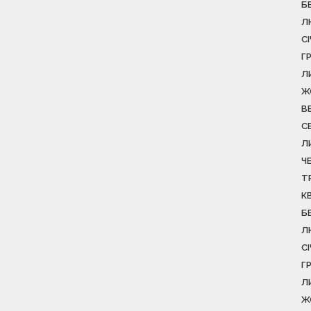
Б
Л
С
Г
Л
Ж
В
С
Л
Ч
Т
К
Б
Л
С
Г
Л
Ж