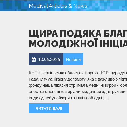
Medical Articles & News
ЩИРА ПОДЯКА БЛА
МОЛОДІЖНОЇ ІНІЦІ
10.06.2026
Новини
КНП «Чернігівська обласна лікарня» ЧОР щиро дяк
надану гуманітарну допомогу, яка є важливою підт
фонду наша лікарня отримала медичні вироби, обл
анестезіологічні матеріали, медичний одяг, рукавич
видиху, небулайзери та інші необхідні […]
ЧИТАТИ ДАЛІ