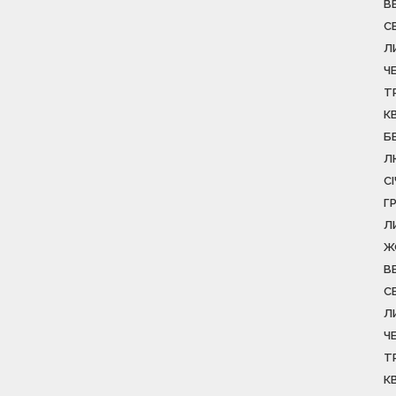
В
С
Л
Ч
Т
К
Б
Л
С
Г
Л
Ж
В
С
Л
Ч
Т
К