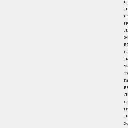
Б
Л
С
Г
Л
Ж
В
С
Л
Ч
Т
К
Б
Л
С
Г
Л
Ж