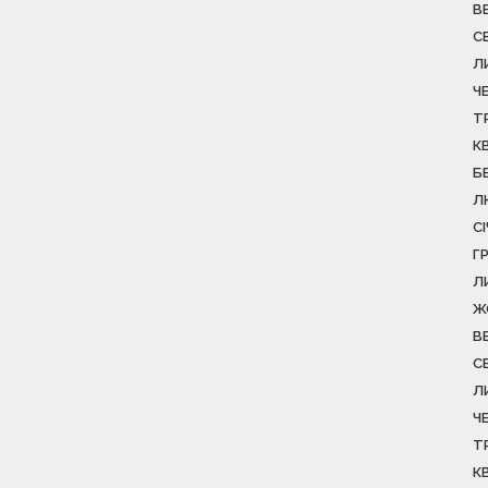
В
С
Л
Ч
Т
К
Б
Л
С
Г
Л
Ж
В
С
Л
Ч
Т
К