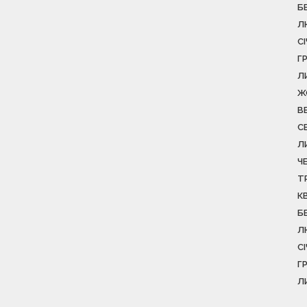
Б
Л
С
Г
Л
Ж
В
С
Л
Ч
Т
К
Б
Л
С
Г
Л