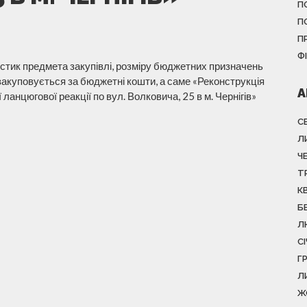
П
П
П
Ф
тик предмета закупівлі, розміру бюджетних призначень
 закуповується за бюджетні кошти, а саме «Реконструкція
А
ланцюгової реакції по вул. Волковича, 25 в м. Чернігів»
С
Л
Ч
Т
К
Б
Л
С
Г
Л
Ж