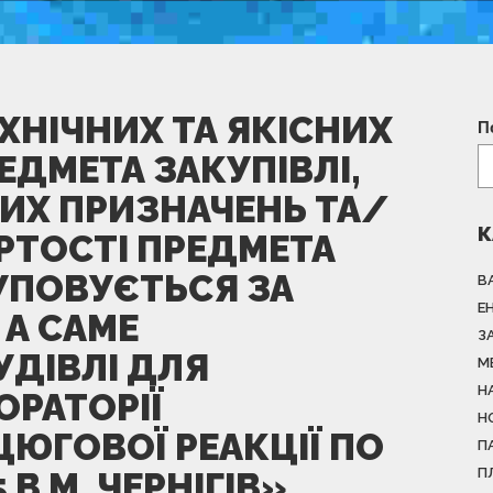
ХНІЧНИХ ТА ЯКІСНИХ
П
ЕДМЕТА ЗАКУПІВЛІ,
ИХ ПРИЗНАЧЕНЬ ТА/
К
РТОСТІ ПРЕДМЕТА
КУПОВУЄТЬСЯ ЗА
В
Е
А САМЕ
З
УДІВЛІ ДЛЯ
М
Н
РАТОРІЇ
Н
ЦЮГОВОЇ РЕАКЦІЇ ПО
П
П
 В М. ЧЕРНІГІВ»