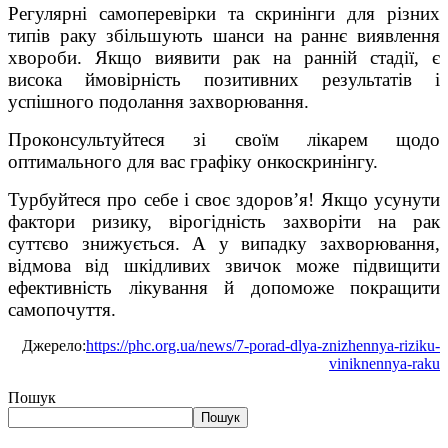
Регулярні самоперевірки та скринінги для різних
типів раку збільшують шанси на раннє виявлення
хвороби. Якщо виявити рак на ранній стадії, є
висока ймовірність позитивних результатів і
успішного подолання захворювання.
Проконсультуйтеся зі своїм лікарем щодо
оптимального для вас графіку онкоскринінгу.
Турбуйтеся про себе і своє здоров’я! Якщо усунути
фактори ризику, вірогідність захворіти на рак
суттєво знижується. А у випадку захворювання,
відмова від шкідливих звичок може підвищити
ефективність лікування й допоможе покращити
самопочуття.
Джерело:
https://phc.org.ua/news/7-porad-dlya-znizhennya-riziku-
viniknennya-raku
Пошук
Пошук