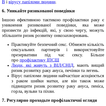
В
і
вірусу папіломи людини
.
6. Уникайте ризикованої поведінки
Іншою ефективною тактикою профілактики раку є
уникнення ризикованої поведінки, яка може
призвести до інфекцій, які, у свою чергу, можуть
збільшити ризик розвитку онкозахворювань.
Практикуйте безпечний секс. Обмежте кількість
сексуальних партнерів і використовуйте
презервативи під час сексу. Більше
про
профілактику ІПСШ
Люди, які живуть з ВІЛ/СНІД
, мають вищий
ризик розвитку раку ануса, печінки та легень.
Вірус папіломи людини найчастіше асоціюється
з раком шийки матки, але він також може
підвищити ризик розвитку раку ануса, пеніса,
горла, вульви та піхви.
7. Регулярно проходьте профілактичні огляди