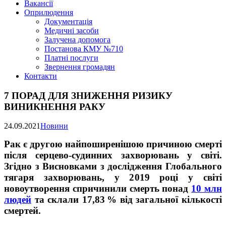
Вакансії
Оприлюдення
Документація
Медичні засоби
Залучена допомога
Постанова КМУ №710
Платні послуги
Звернення громадян
Контакти
7 ПОРАД ДЛЯ ЗНИЖЕННЯ РИЗИКУ
ВИНИКНЕННЯ РАКУ
24.09.2021
Новини
Рак є другою найпоширенішою причиною смерті
після серцево-судинних захворювань у світі.
Згідно з Висновками з дослідження Глобального
тягаря захворювань, у 2019 році у світі
новоутворення спричинили смерть понад
10 млн
людей
та склали 17,83 % від загальної кількості
смертей.