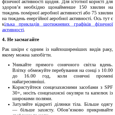
фізичної активності щодня. Для істотної користі для
здоров’я необхідно щонайменше 150 хвилин на
тиждень помірної аеробної активності або 75 хвилин
на тиждень енергійної аеробної активності. Ось тут є
к
ілька прикладів щотижневих графіків фізичної
активності
.
4. Не засмагайте
Рак шкіри є одним із найпоширеніших видів раку,
якому можна запобігти.
Уникайте прямого сонячного світла вдень.
Влітку обмежуйте перебування на сонці з 10.00
до 16.00 год, коли сонячні промені
найагресивніші.
Користуйтеся сонцезахисними засобами з SPF
30+, носіть сонцезахисні окуляри та капелюх із
широкими полями.
Затуляйте відкриті ділянки тіла. Більше одягу
— більше захисту. Обов’язково прикривайте