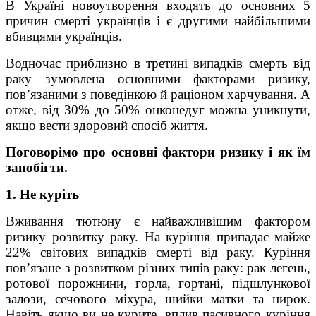
В Україні новоутворення входять до основних 5
причин смерті українців і є другими найбільшими
вбивцями українців.
Водночас приблизно в третині випадків смерть від
раку зумовлена основними факторами ризику,
пов’язаними з поведінкою й раціоном харчування. А
отже, від 30% до 50% онконедуг можна уникнути,
якщо вести здоровий спосіб життя.
Поговорімо про основні фактори ризику і як їм
запобігти.
1. Не куріть
Вживання тютюну є найважливішим фактором
ризику розвитку раку. На куріння припадає майже
22% світових випадків смерті від раку. Куріння
пов’язане з розвитком різних типів раку: рак легень,
ротової порожнини, горла, гортані, підшлункової
залози, сечового міхура, шийки матки та нирок.
Навіть якщо ви не курите, вплив пасивного куріння