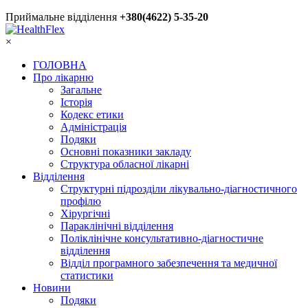
Приймальне відділення
+380(4622) 5-35-20
×
ГОЛОВНА
Про лікарню
Загальне
Історія
Кодекс етики
Адміністрація
Подяки
Основні показники закладу
Структура обласної лікарні
Відділення
Структурні підрозділи лікувально-діагностичного
профілю
Хірургічні
Параклінічні відділення
Поліклінічне консультативно-діагностичне
відділення
Відділ програмного забезпечення та медичної
статистики
Новини
Подяки