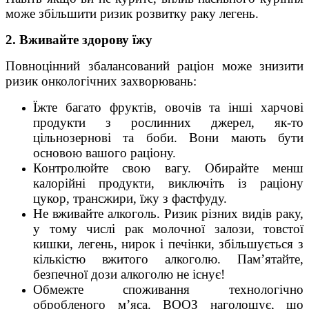
може збільшити ризик розвитку раку легень.
2. Вживайте здорову їжу
Повноцінний збалансований раціон може знизити
ризик онкологічних захворювань:
Їжте багато фруктів, овочів та інші харчові
продукти з рослинних джерел, як-то
цільнозернові та боби. Вони мають бути
основою вашого раціону.
Контролюйте свою вагу. Обирайте менш
калорійні продукти, виключіть із раціону
цукор, трансжири, їжу з фастфуду.
Не вживайте алкоголь. Ризик різних видів раку,
у тому числі рак молочної залози, товстої
кишки, легень, нирок і печінки, збільшується з
кількістю вжитого алкоголю. Пам’ятайте,
безпечної дози алкоголю не існує!
Обмежте споживання технологічно
обробленого м’яса. ВООЗ наголошує, що