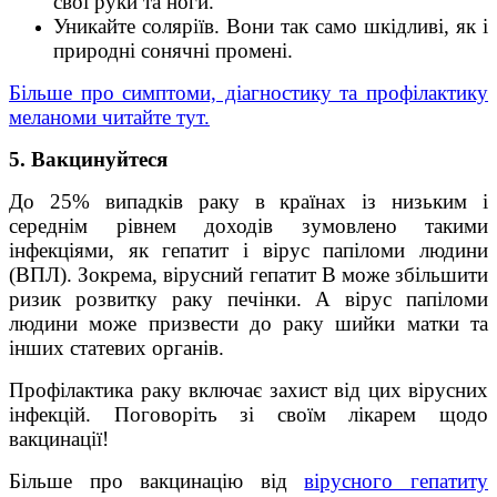
свої руки та ноги.
Уникайте соляріїв. Вони так само шкідливі, як і
природні сонячні промені.
Більше про симптоми, діагностику та профілактику
меланоми читайте тут.
5. Вакцинуйтеся
До 25% випадків раку в країнах із низьким і
середнім рівнем доходів зумовлено такими
інфекціями, як гепатит і вірус папіломи людини
(ВПЛ). Зокрема, вірусний гепатит В може збільшити
ризик розвитку раку печінки. А вірус папіломи
людини може призвести до раку шийки матки та
інших статевих органів.
Профілактика раку включає захист від цих вірусних
інфекцій. Поговоріть зі своїм лікарем щодо
вакцинації!
Більше про вакцинацію від
вірусного гепатиту