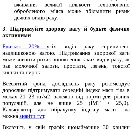
вживання великої кількості технологічно
обробленого м’яса може збільшити ризик
деяких видів раку.
3. Підтримуйте здорову вагу й будьте фізично
активними
Близько 20%
усіх видів раку спричинено
надлишковою вагою. Підтримання здорової ваги
може знизити ризик виникнення таких видів раку, як
рак молочної залози, простати, легень, товстої
кишки та нирок.
Всесвітній фонд досліджень раку рекомендує
дорослим підтримувати середній індекс маси тіла в
межах 21–23 кг/м2, залежно від норми для різних
популяцій, але не вище 25 (ІМТ < 25,0).
Калькулятор для обрахунку індексу маси тіла
можна
знайти тут
.
Включіть у свій графік щонайменше 30 хвилин