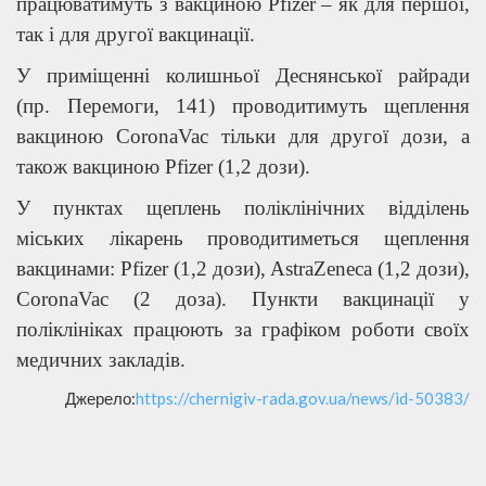
працюватимуть з вакциною Pfizer – як для першої,
так і для другої вакцинації.
У приміщенні колишньої Деснянської райради
(пр. Перемоги, 141) проводитимуть щеплення
вакциною CoronaVac тільки для другої дози, а
також вакциною Pfizer (1,2 дози).
У пунктах щеплень поліклінічних відділень
міських лікарень проводитиметься щеплення
вакцинами: Pfizer (1,2 дози), AstraZeneca (1,2 дози),
CoronaVac (2 доза). Пункти вакцинації у
поліклініках працюють за графіком роботи своїх
медичних закладів.
Джерело:
https://chernigiv-rada.gov.ua/news/id-50383/