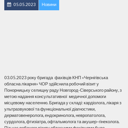
05.05.2023
Новини
03.05.2023 року бригада фахівців КНП «Чернігівська
обласна лікарня» ЧОР здійснила робочий візит у
Понорницьку селищну раду Новгород-Сіверського району, з
метою надання консультативної медичної допомоги
місцевому населенню. Бригада у складі: кардіолога, лікаря з
ультразвукової та функціональної діагностики,
дерматовенеролога, ендокринолога, невропатолога,
сурдолога, фтизіатра, офтальмолога та акушер–гінеколога.
Під час робочого візиту обласними фахівцями було