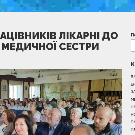
ЦІВНИКІВ ЛІКАРНІ ДО
П
 МЕДИЧНОЇ СЕСТРИ
К
В
Е
З
М
Н
Н
П
П