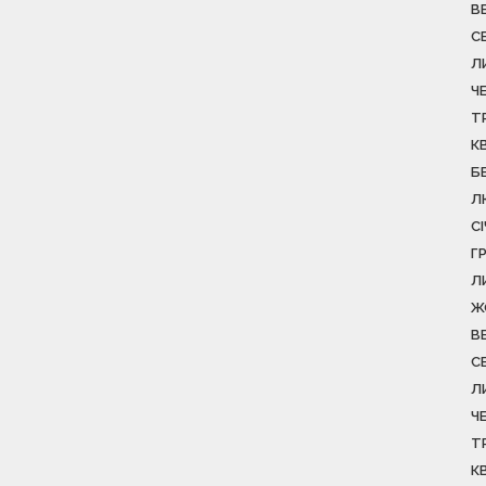
В
С
Л
Ч
Т
К
Б
Л
С
Г
Л
Ж
В
С
Л
Ч
Т
К