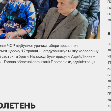
П
П
П
Ф
А
С
рня» ЧОР відбулися урочисті збори присвячені
Л
ться щороку 12 травня – нагадування усім, яку колосальну
 сестри та брати. На заході були присутні Адрій Лінник –
Ч
 Голова обласної організації Профспілки, адміністрація
Т
К
Б
Л
С
Г
Л
ЮЛЕТЕНЬ
Ж