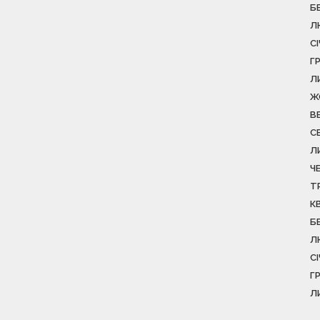
Б
Л
С
Г
Л
Ж
В
С
Л
Ч
Т
К
Б
Л
С
Г
Л