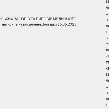
Б
Л
С
РСЬКИХ ЗАСОБІВ ТА ВИРОБІВ МЕДИЧНОГО
Г
натисніть на посилання:Залишки 15.05.2023
Л
Ж
В
С
Л
Ч
Т
К
Б
Л
С
Г
Л
Ж