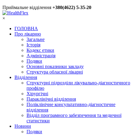
Приймальне відділення
+380(4622) 5-35-20
×
ГОЛОВНА
Про лікарню
Загальне
Історія
Кодекс етики
Адміністрація
Подяки
Основні показники закладу
Структура обласної лікарні
Відділення
Структурні підрозділи лікувально-діагностичного
профілю
Хірургічні
Параклінічні відділення
Поліклінічне консультативно-діагностичне
відділення
Відділ програмного забезпечення та медичної
статистики
Новини
Подяки