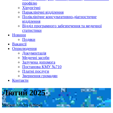
профілю
Хірургічні
Параклінічні відділення
Поліклінічне консультативно-діагностичне
відділення
Відділ програмного забезпечення та медичної
статистики
Новини
Подяки
Вакансії
Оприлюдення
Документація
Медичні засоби
Залучена допомога
Постанова КМУ №710
Платні послуги
Звернення громадян
Контакти
Лютий 2025
Medical Articles & News