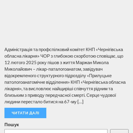
Адміністрація та профспілковий комітет КНП «Чернігівська
обласна лікарня» ЧОР з глибокою скорботою сповіщає, що
12 лютого 2025 року пішов з життя Маржан Микола
Миколайович – лікар-паталогоанатом, завідувач
відокремленого структурного підрозділу «Прилуцьке
патологоанатомічне відділення» КНП «Чернігівська обласна
лікарня», та висловлює найщиріші співчуття рідним та
близьким з приводу передчасної смерті. Серце чудової
людини перестало битися на 67-му […]
ЧИТАТИ ДАЛІ
Пошук