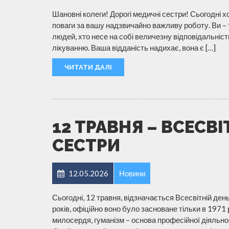
Шановні колеги! Дорогі медичні сестри! Сьогодні х
поваги за вашу надзвичайно важливу роботу. Ви – ті
людей, хто несе на собі величезну відповідальніст
лікуванню. Ваша відданість надихає, вона є […]
ЧИТАТИ ДАЛІ
12 ТРАВНЯ – ВСЕСВ
СЕСТРИ
12.05.2026
Новини
Сьогодні, 12 травня, відзначається Всесвітній ден
років, офіційно воно було засноване тільки в 1971
милосердя, гуманізм – основа професійної діяльнос