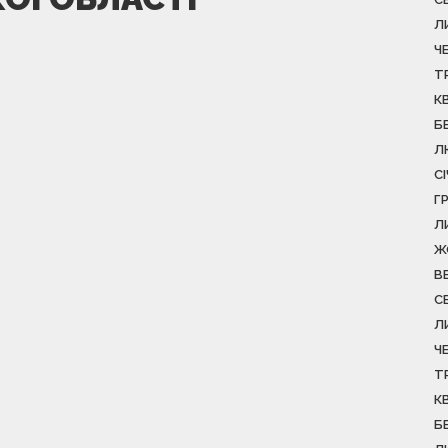
Л
Ч
Т
К
Б
Л
С
Г
Л
Ж
В
С
Л
Ч
Т
К
Б