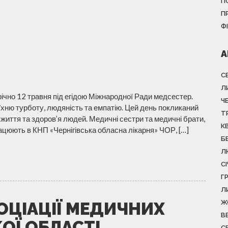
П
П
Ф
А
С
Л
чно 12 травня під егідою Міжнародної Ради медсестер.
Ч
їхню турботу, людяність та емпатію. Цей день покликаний
Т
а життя та здоров’я людей. Медичні сестри та медичні брати,
К
ацюють в КНП «Чернігівська обласна лікарня» ЧОР, […]
Б
Л
С
Г
Л
Ж
ОЦІАЦІЇ МЕДИЧНИХ
В
КОЇ ОБЛАСТІ
С