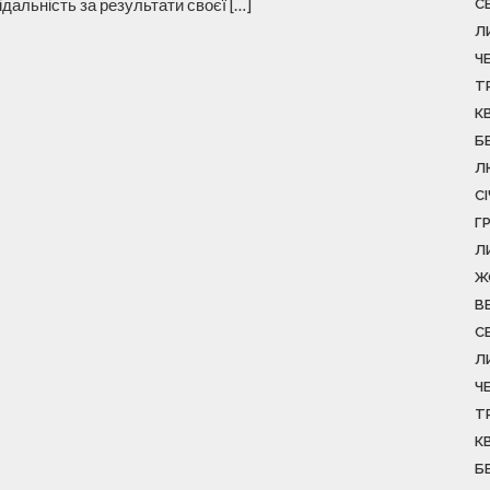
дальність за результати своєї […]
С
Л
Ч
Т
К
Б
Л
С
Г
Л
Ж
В
С
Л
Ч
Т
К
Б