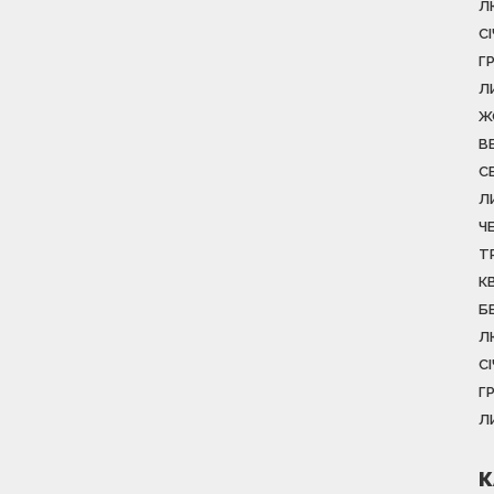
Л
С
Г
Л
Ж
В
С
Л
Ч
Т
К
Б
Л
С
Г
Л
К