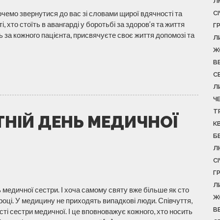
Л
очемо звернутися до вас зі словами щирої вдячності та
С
, хто стоїть в авангарді у боротьбі за здоров’я та життя
Г
ь за кожного пацієнта, присвячуєте своє життя допомозі та
Л
Ж
В
С
Л
Ч
Т
ІТНІЙ ДЕНЬ МЕДИЧНОЇ
К
Б
Л
С
Г
Л
ь медичної сестри. І хоча самому святу вже більше як сто
Ж
 році. У медицину не приходять випадкові люди. Співчуття,
В
ті сестри медичної. І це вповноважує кожного, хто носить