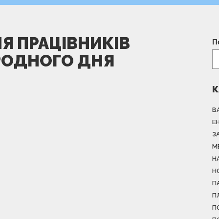
Я ПРАЦІВНИКІВ
П
РОДНОГО ДНЯ
К
В
Е
З
М
Н
Н
П
П
П