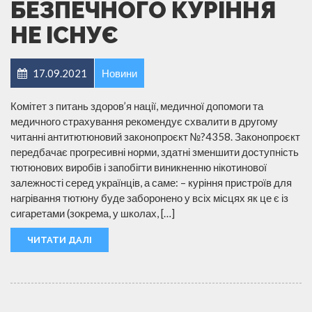
БЕЗПЕЧНОГО КУРІННЯ
НЕ ІСНУЄ
17.09.2021
Новини
Комітет з питань здоров’я нації, медичної допомоги та
медичного страхування рекомендує схвалити в другому
читанні антитютюновий законопроєкт №?4358. Законопроєкт
передбачає прогресивні норми, здатні зменшити доступність
тютюнових виробів і запобігти виникненню нікотинової
залежності серед українців, а саме: – куріння пристроїв для
нагрівання тютюну буде заборонено у всіх місцях як це є із
сигаретами (зокрема, у школах, […]
ЧИТАТИ ДАЛІ