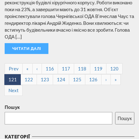
реконструкція будівлі хірургічного корпусу. Роботи виконано
поки на 23%, а завершити мають до 31 жовтня. Об’єкт
проінспектували голова Чернігівської ОДА В’ячеслав Чаус та
гендиректор лікарні Андрій Жиденко. Вони хвилюються: чи
встигнуть будівельники вчасно і якісно все зробити. Голова
ОДА […]
ЧИТАТИ ДАЛІ
Prev
«
‹
116
117
118
119
120
121
122
123
124
125
126
›
»
Next
Пошук
Пошук
КАТЕГОРІЇ