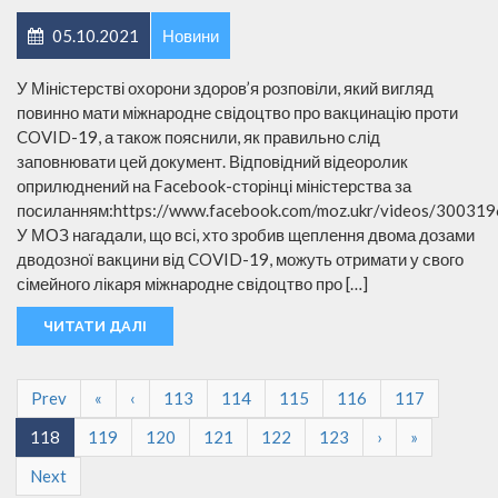
05.10.2021
Новини
У Міністерстві охорони здоров’я розповіли, який вигляд
повинно мати міжнародне свідоцтво про вакцинацію проти
COVID-19, а також пояснили, як правильно слід
заповнювати цей документ. Відповідний відеоролик
оприлюднений на Facebook-сторінці міністерства за
посиланням:https://www.facebook.com/moz.ukr/videos/3003
У МОЗ нагадали, що всі, хто зробив щеплення двома дозами
дводозної вакцини від COVID-19, можуть отримати у свого
сімейного лікаря міжнародне свідоцтво про […]
ЧИТАТИ ДАЛІ
Prev
«
‹
113
114
115
116
117
118
119
120
121
122
123
›
»
Next